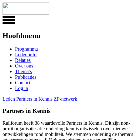
Hoofdmenu
Programma
Leden info
Relaties
Over ons
Thema’s
Publicaties
Contact
Log in
Leden
Partners in Kennis
ZP-netwerk
Partners in Kennis
Railforum heeft 38 waardevolle Partners in Kennis. Dit zijn non-
profit organisaties die onderling kennis uitwisselen over nieuwe
ontwikkelingen rond mobiliteit. We stemmen onderling de thema’s
en jaarprogramma’s af. Ook organiseren we gezamenlijke