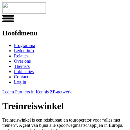
Hoofdmenu
Programma
Leden info
Relaties
Over ons
Thema’s
Publicaties
Contact
Log in
Leden
Partners in Kennis
ZP-netwerk
Treinreiswinkel
Treinreiswinkel is een reisbureau en touroperator voor “alles met
treinen”. Agent van bijna alle spoorwegmaatschappijen in Europa,