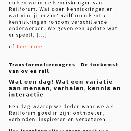
duiken we in de kenniskringen van
Railforum. Wat doen kenniskringen en
wat vind jij ervan? Railforum kent 7
kenniskringen rondom verschillende
onderwerpen. We geven een update wat
er speelt, […]
of
Lees meer
Transformatiecongres | De toekomst
van ov en rail
𝗪𝗮𝘁 𝗲𝗲𝗻 𝗱𝗮𝗴! 𝗪𝗮𝘁 𝗲𝗲𝗻 𝘃𝗮𝗿𝗶𝗮𝘁𝗶𝗲
𝗮𝗮𝗻 𝗺𝗲𝗻𝘀𝗲𝗻, 𝘃𝗲𝗿𝗵𝗮𝗹𝗲𝗻, 𝗸𝗲𝗻𝗻𝗶𝘀 𝗲𝗻
𝗶𝗻𝘁𝗲𝗿𝗮𝗰𝘁𝗶𝗲.
Een dag waarop we deden waar we als
Railforum goed in zijn: ontmoeten,
verbinden, inspireren en verbeteren.
Het transformatiecongres heeft veel