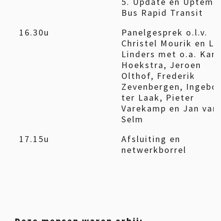
5. Update en Uptemp
Bus Rapid Transit
16.30u
Panelgesprek o.l.v.
Christel Mourik en L
Linders met o.a. Kari
Hoekstra, Jeroen
Olthof, Frederik
Zevenbergen, Ingebo
ter Laak, Pieter
Varekamp en Jan van
Selm
17.15u
Afsluiting en
netwerkborrel
Deze mensen waren erbij: