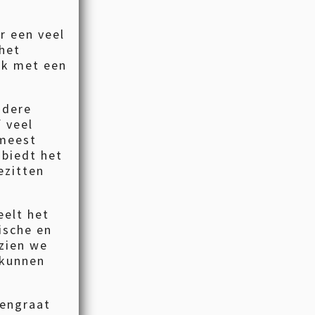
r een veel
het
elk met een
ndere
 veel
 meest
 biedt het
ezitten
eelt het
ische en
zien we
 kunnen
gengraat