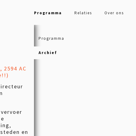
Programma
Relaties
Over ons
Programma
Archief
, 2594 AC
e!!)
directeur
um
 vervoer
de
ing,
 steden en