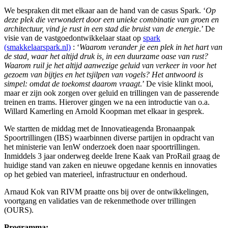
We bespraken dit met elkaar aan de hand van de casus Spark. ‘
Op
deze plek die verwondert door een unieke combinatie van groen en
architectuur, vind je rust in een stad die bruist van de energie
.’ De
visie van de vastgoedontwikkelaar staat op
spark
(smakkelaarspark.nl)
: ‘
Waarom verander je een plek in het hart van
de stad, waar het altijd druk is, in een duurzame oase van rust?
Waarom ruil je het altijd aanwezige geluid van verkeer in voor het
gezoem van bijtjes en het tsjilpen van vogels? Het antwoord is
simpel: omdat de toekomst daarom vraagt
.’ De visie klinkt mooi,
maar er zijn ook zorgen over geluid en trillingen van de passerende
treinen en trams. Hierover gingen we na een introductie van o.a.
Willard Kamerling en Arnold Koopman met elkaar in gesprek.
We startten de middag met de Innovatieagenda Bronaanpak
Spoortrillingen (IBS) waarbinnen diverse partijen in opdracht van
het ministerie van IenW onderzoek doen naar spoortrillingen.
Inmiddels 3 jaar onderweg deelde Irene Kaak van ProRail graag de
huidige stand van zaken en nieuwe opgedane kennis en innovaties
op het gebied van materieel, infrastructuur en onderhoud.
Arnaud Kok van RIVM praatte ons bij over de ontwikkelingen,
voortgang en validaties van de rekenmethode over trillingen
(OURS).
Programma: