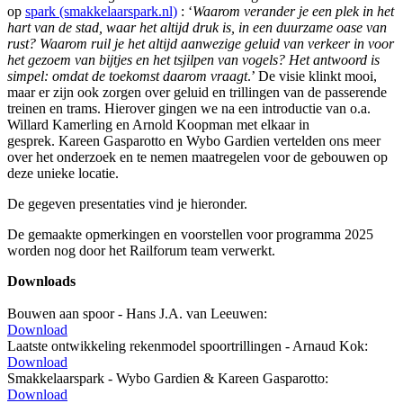
op
spark (smakkelaarspark.nl)
: ‘
Waarom verander je een plek in het
hart van de stad, waar het altijd druk is, in een duurzame oase van
rust? Waarom ruil je het altijd aanwezige geluid van verkeer in voor
het gezoem van bijtjes en het tsjilpen van vogels? Het antwoord is
simpel: omdat de toekomst daarom vraagt
.’ De visie klinkt mooi,
maar er zijn ook zorgen over geluid en trillingen van de passerende
treinen en trams. Hierover gingen we na een introductie van o.a.
Willard Kamerling en Arnold Koopman met elkaar in
gesprek. Kareen Gasparotto en Wybo Gardien vertelden ons meer
over het onderzoek en te nemen maatregelen voor de gebouwen op
deze unieke locatie.
De gegeven presentaties vind je hieronder.
De gemaakte opmerkingen en voorstellen voor programma 2025
worden nog door het Railforum team verwerkt.
Downloads
Bouwen aan spoor - Hans J.A. van Leeuwen:
Download
Laatste ontwikkeling rekenmodel spoortrillingen - Arnaud Kok:
Download
Smakkelaarspark - Wybo Gardien & Kareen Gasparotto:
Download