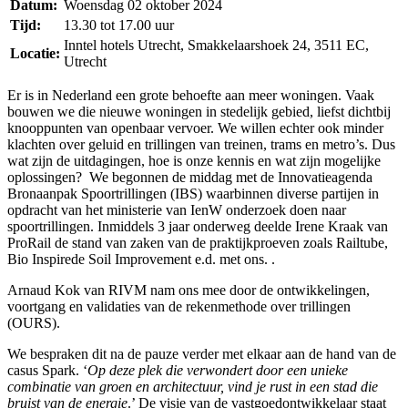
Datum:
Woensdag 02 oktober 2024
Tijd:
13.30 tot 17.00 uur
Inntel hotels Utrecht, Smakkelaarshoek 24, 3511 EC,
Locatie:
Utrecht
Er is in Nederland een grote behoefte aan meer woningen. Vaak
bouwen we die nieuwe woningen in stedelijk gebied, liefst dichtbij
knooppunten van openbaar vervoer. We willen echter ook minder
klachten over geluid en trillingen van treinen, trams en metro’s. Dus
wat zijn de uitdagingen, hoe is onze kennis en wat zijn mogelijke
oplossingen? We begonnen de middag met de Innovatieagenda
Bronaanpak Spoortrillingen (IBS) waarbinnen diverse partijen in
opdracht van het ministerie van IenW onderzoek doen naar
spoortrillingen. Inmiddels 3 jaar onderweg deelde Irene Kraak van
ProRail de stand van zaken van de praktijkproeven zoals Railtube,
Bio Inspirede Soil Improvement e.d. met ons. .
Arnaud Kok van RIVM nam ons mee door de ontwikkelingen,
voortgang en validaties van de rekenmethode over trillingen
(OURS).
We bespraken dit na de pauze verder met elkaar aan de hand van de
casus Spark. ‘
Op deze plek die verwondert door een unieke
combinatie van groen en architectuur, vind je rust in een stad die
bruist van de energie
.’ De visie van de vastgoedontwikkelaar staat