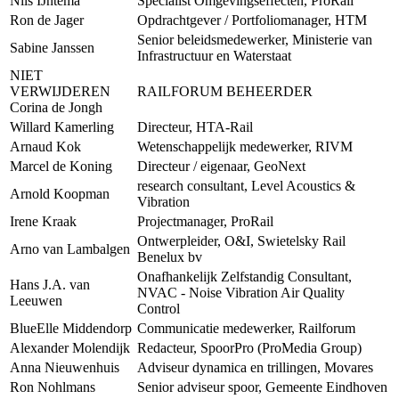
Nils IJntema
Specialist Omgevingseffecten, ProRail
Ron de Jager
Opdrachtgever / Portfoliomanager, HTM
Senior beleidsmedewerker, Ministerie van
Sabine Janssen
Infrastructuur en Waterstaat
NIET
VERWIJDEREN
RAILFORUM BEHEERDER
Corina de Jongh
Willard Kamerling
Directeur, HTA-Rail
Arnaud Kok
Wetenschappelijk medewerker, RIVM
Marcel de Koning
Directeur / eigenaar, GeoNext
research consultant, Level Acoustics &
Arnold Koopman
Vibration
Irene Kraak
Projectmanager, ProRail
Ontwerpleider, O&I, Swietelsky Rail
Arno van Lambalgen
Benelux bv
Onafhankelijk Zelfstandig Consultant,
Hans J.A. van
NVAC - Noise Vibration Air Quality
Leeuwen
Control
BlueElle Middendorp
Communicatie medewerker, Railforum
Alexander Molendijk
Redacteur, SpoorPro (ProMedia Group)
Anna Nieuwenhuis
Adviseur dynamica en trillingen, Movares
Ron Nohlmans
Senior adviseur spoor, Gemeente Eindhoven