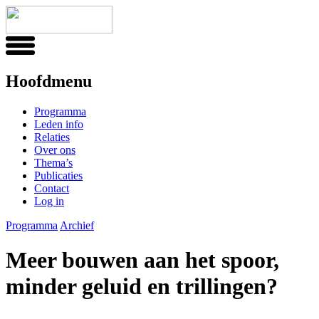
Hoofdmenu
Programma
Leden info
Relaties
Over ons
Thema’s
Publicaties
Contact
Log in
Programma
Archief
Meer bouwen aan het spoor,
minder geluid en trillingen?