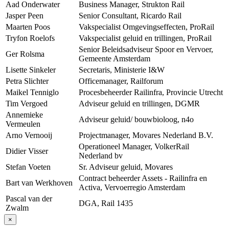
Aad Onderwater
Business Manager, Strukton Rail
Jasper Peen
Senior Consultant, Ricardo Rail
Maarten Poos
Vakspecialist Omgevingseffecten, ProRail
Tryfon Roelofs
Vakspecialist geluid en trillingen, ProRail
Senior Beleidsadviseur Spoor en Vervoer,
Ger Rolsma
Gemeente Amsterdam
Lisette Sinkeler
Secretaris, Ministerie I&W
Petra Slichter
Officemanager, Railforum
Maikel Tenniglo
Procesbeheerder Railinfra, Provincie Utrecht
Tim Vergoed
Adviseur geluid en trillingen, DGMR
Annemieke
Adviseur geluid/ bouwbioloog, n4o
Vermeulen
Arno Vernooij
Projectmanager, Movares Nederland B.V.
Operationeel Manager, VolkerRail
Didier Visser
Nederland bv
Stefan Voeten
Sr. Adviseur geluid, Movares
Contract beheerder Assets - Railinfra en
Bart van Werkhoven
Activa, Vervoerregio Amsterdam
Pascal van der
DGA, Rail 1435
Zwalm
×