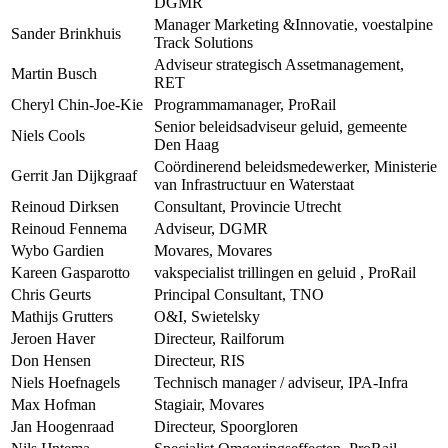
DGMR
Manager Marketing &Innovatie, voestalpine
Sander Brinkhuis
Track Solutions
Adviseur strategisch Assetmanagement,
Martin Busch
RET
Cheryl Chin-Joe-Kie
Programmamanager, ProRail
Senior beleidsadviseur geluid, gemeente
Niels Cools
Den Haag
Coördinerend beleidsmedewerker, Ministerie
Gerrit Jan Dijkgraaf
van Infrastructuur en Waterstaat
Reinoud Dirksen
Consultant, Provincie Utrecht
Reinoud Fennema
Adviseur, DGMR
Wybo Gardien
Movares, Movares
Kareen Gasparotto
vakspecialist trillingen en geluid , ProRail
Chris Geurts
Principal Consultant, TNO
Mathijs Grutters
O&I, Swietelsky
Jeroen Haver
Directeur, Railforum
Don Hensen
Directeur, RIS
Niels Hoefnagels
Technisch manager / adviseur, IPA-Infra
Max Hofman
Stagiair, Movares
Jan Hoogenraad
Directeur, Spoorgloren