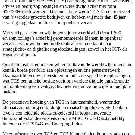
Tata Consultancy Services (TCS) is een organisatie met IT-diensten,
advies en bedrijfsoplossingen en wereldwijd actief met ruim
600.000+ medewerkers. Decennia lang werkt TCS samen met veel
van ’s werelds grootste bedrijven en hebben wij meer dan 45 jaar
ervaring opgedaan in de sector openbaar vervoer.
Met veel passie en toewijdingen zijn er wereldwijd circa 1.500
ervaren collega’s actief bij gerenommeerde klanten in openbaar
vervoer, waar wij helpen in de realisatie van de klant haar
strategische- en digitaliseringsdoelstellingen, zowel in het ICT- als
Business-domein.
Om dit te realiseren maken wij gebruik van de wereldwijd opgedane
kennis, brede portfolio aan oplossingen en ons partnernetwerk.
Daarnaast blijven wij investeren in industrie-specifieke oplossingen,
wat TCS een unieke positie geeft om verdere digitale transformatie
in mobiliteit op een veilige, flexibele en duurzame wijze mogelijk te
maken.
De proactieve houding van TCS in duurzaamheid, waaronder
klimaatverandering en bijdrage in maatschappelijke werk, hebben
tevens een leidende plaats opgeleverd in toonaangevende
duurzaamheidsindexen zoals o.a. de MSCI Global Sustainability
Index en de FTSE4Good Emerging Index.
Meer informatie over TCS en TCS klantverhalen kunt u vinden op