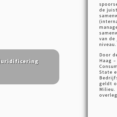
spoorse
de juis
samenw
(intern
manage
samenw
van de 
niveau.
Door de
Haag – 
uridificering
Consum
State e
Bedrijf
geldt o
Milieu.
overleg