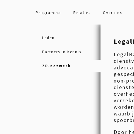
Programma
Relaties
Over ons
Leden
Legal
Partners in Kennis
LegalRa
dienstv
ZP-netwerk
advoca
gespeci
non-pr
dienste
overhe
verzeke
worden 
waarbij
spoorb
Door he