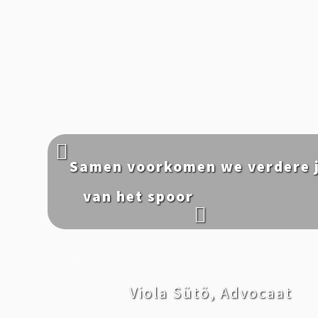
Samen voorkomen we verdere j
van het spoor
Viola Sütö, Advocaat