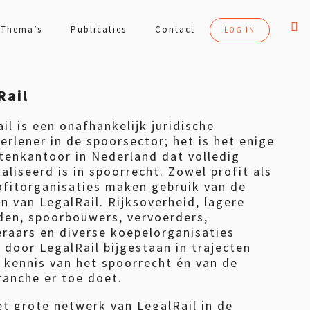
Thema’s
Publicaties
Contact
LOG IN
Rail
il is een onafhankelijk juridische
erlener in de spoorsector; het is het enige
tenkantoor in Nederland dat volledig
aliseerd is in spoorrecht. Zowel profit als
ofitorganisaties maken gebruik van de
n van LegalRail. Rijksoverheid, lagere
den, spoorbouwers, vervoerders,
raars en diverse koepelorganisaties
door LegalRail bijgestaan in trajecten
 kennis van het spoorrecht én van de
ranche er toe doet.
t grote netwerk van LegalRail in de