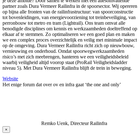
je deze ambitie? Door samen te werken met een allesomvattende
partner zoals Dura Vermeer Railinfra in de spoorsector. Wij opereren
op bijna alle fronten van de railinfrastructuur: van spoorconstructie
tot bovenleidingen, van energievoorziening tot treinbeveiliging, van
perronbouw tot metro en tram (Lightrail). Ons team omvat alle
benodigde disciplines om kennis en werkzaamheden doeltreffend op
elkaar af te stemmen. Zo optimaliseren we een goed plan en maken
we een complex proces overzichtelijk en veilig met minimale impact
op de omgeving. Dura Vermeer Railinfra richt zich op nieuwbouw,
vernieuwing en onderhoud. Omdat spoorwegwerkzaamheden
risico’s met zich meebrengen, hanteren we een veiligheidsbeleid
waarbij veiligheid altijd voorop staat (ProRail Veiligheidsladder
niveau 5). Met Dura Vermeer Railinfra blijft de trein in beweging.
Website
Het enige forum dat over ov en infra gaat ‘the one and only’
Remko Uenk, Directeur Railinfra
×