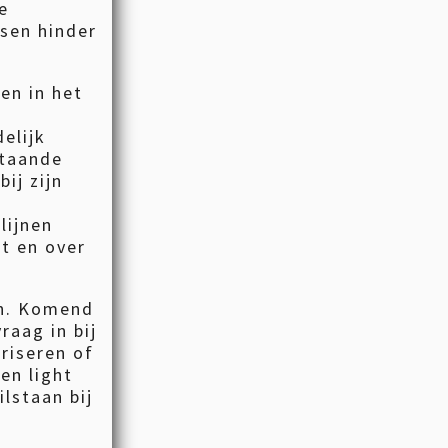
te
sen hinder
en in het
elijk
staande
ij zijn
lijnen
t en over
en. Komend
raag in bij
riseren of
en light
ilstaan bij