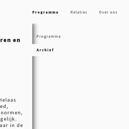
Programma
Relaties
Over ons
Programma
eren en
Archief
Helaas
ied,
n normen,
gelijk.
aar in de