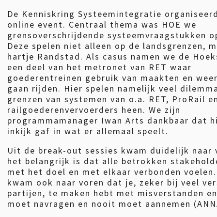
De Kenniskring Systeemintegratie organiseerd
online event. Centraal thema was HOE we
grensoverschrijdende systeemvraagstukken o
Deze spelen niet alleen op de landsgrenzen, m
hartje Randstad. Als casus namen we de Hoeks
een deel van het metronet van RET waar
goederentreinen gebruik van maakten en wee
gaan rijden. Hier spelen namelijk veel dilemm
grenzen van systemen van o.a. RET, ProRail e
railgoederenvervoerders heen. We zijn
programmamanager Iwan Arts dankbaar dat hi
inkijk gaf in wat er allemaal speelt.
Uit de break-out sessies kwam duidelijk naar 
het belangrijk is dat alle betrokken stakehold
met het doel en met elkaar verbonden voelen.
kwam ook naar voren dat je, zeker bij veel ver
partijen, te maken hebt met misverstanden en 
moet navragen en nooit moet aannemen (ANN