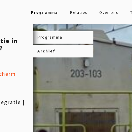
Programma
Relaties
Over ons
Programma
tie in
?
Archief
scherm
egratie |