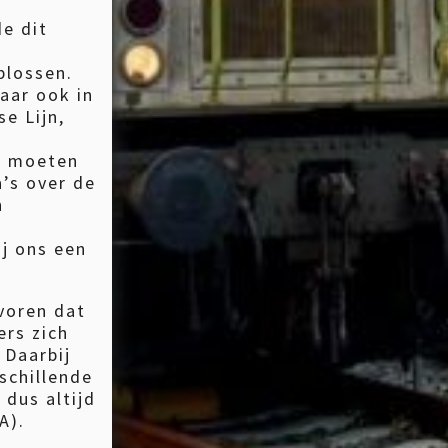
e dit
plossen.
aar ook in
e Lijn,
r moeten
a’s over de
n
j ons een
voren dat
ers zich
 Daarbij
schillende
dus altijd
A).