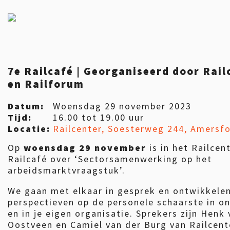
7e Railcafé | Georganiseerd door Rail
en Railforum
Datum:
Woensdag 29 november 2023
Tijd:
16.00 tot 19.00 uur
Locatie:
Railcenter, Soesterweg 244, Amersf
Op
woensdag 29 november
is in het Railcen
Railcafé over ‘Sectorsamenwerking op het
arbeidsmarktvraagstuk’.
We gaan met elkaar in gesprek en ontwikkele
perspectieven op de personele schaarste in o
en in je eigen organisatie. Sprekers zijn Henk
Oostveen en Camiel van der Burg van Railcent