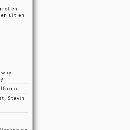
rrel en
eën uit en
ilway
ly
ilforum
t, Stevin
 Haskoning