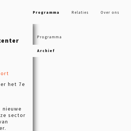
Programma
Relaties
Over ons
Programma
center
Archief
oort
ter het 7e
n nieuwe
nze sector
 van
er.