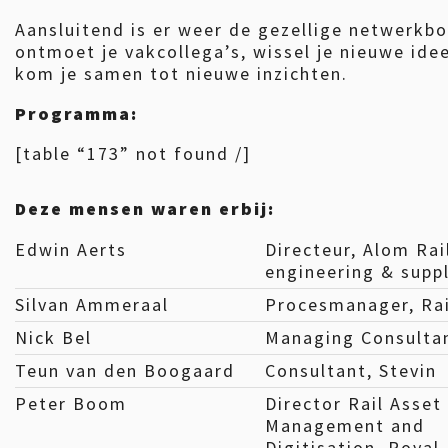
Aansluitend is er weer de gezellige netwerkbo
ontmoet je vakcollega’s, wissel je nieuwe ide
kom je samen tot nieuwe inzichten.
Programma:
[table “173” not found /]
Deze mensen waren erbij:
Edwin Aerts
Directeur, Alom Ra
engineering & supp
Silvan Ammeraal
Procesmanager, Ra
Nick Bel
Managing Consultan
Teun van den Boogaard
Consultant, Stevin
Peter Boom
Director Rail Asset
Management and
Digitisation, Royal