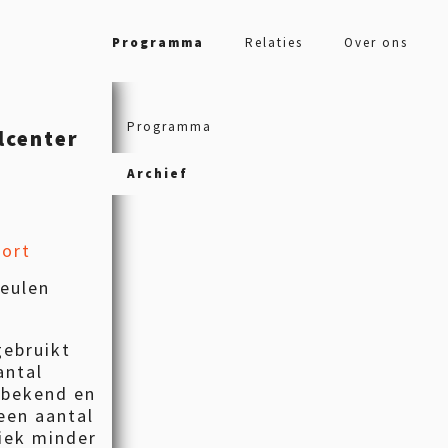
Programma
Relaties
Over ons
Programma
lcenter
Archief
oort
eulen
gebruikt
antal
 bekend en
een aantal
liek minder