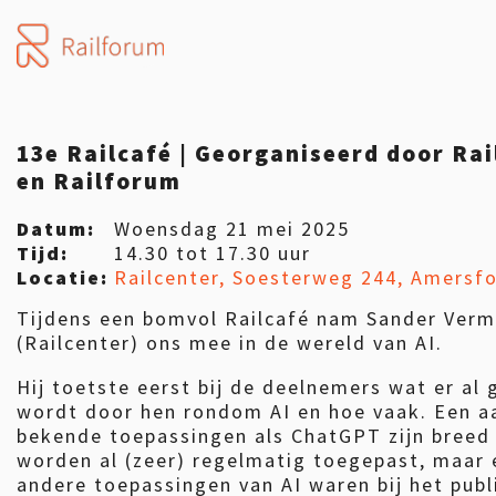
13e Railcafé | Georganiseerd door Rai
en Railforum
Datum:
Woensdag 21 mei 2025
Tijd:
14.30 tot 17.30 uur
Locatie:
Railcenter, Soesterweg 244, Amersf
Tijdens een bomvol Railcafé nam Sander Verm
(Railcenter) ons mee in de wereld van AI.
Hij toetste eerst bij de deelnemers wat er al 
wordt door hen rondom AI en hoe vaak. Een a
bekende toepassingen als ChatGPT zijn breed
worden al (zeer) regelmatig toegepast, maar 
andere toepassingen van AI waren bij het pub