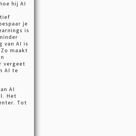
oe hij AI
tief
bespaar je
earnings is
minder
 van AI is
 Zo maakt
an
r vergeet
n AI te
van AI
l. Het
enter. Tot